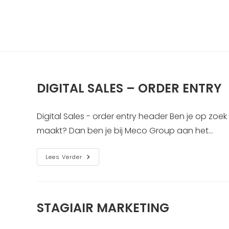
Spring
naar
de
inhoud
DIGITAL SALES – ORDER ENTRY
Digital Sales - order entry header Ben je op zoe
maakt? Dan ben je bij Meco Group aan het…
DIGITAL
Lees Verder
SALES
–
ORDER
ENTRY
STAGIAIR MARKETING