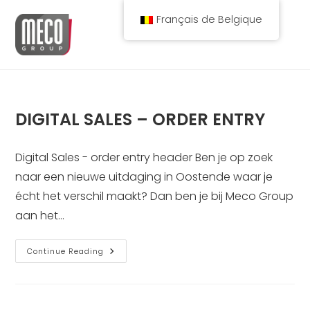
Spring
Français de Belgique
naar
de
inhoud
DIGITAL SALES – ORDER ENTRY
Digital Sales - order entry header Ben je op zoek
naar een nieuwe uitdaging in Oostende waar je
écht het verschil maakt? Dan ben je bij Meco Group
aan het…
DIGITAL
Continue Reading
SALES
–
ORDER
ENTRY